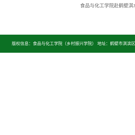
食品与化工学院赴鹤壁淇
版权信息：食品与化工学院（乡村振兴学院） 地址：鹤壁市淇滨区柳江路职业
hbs